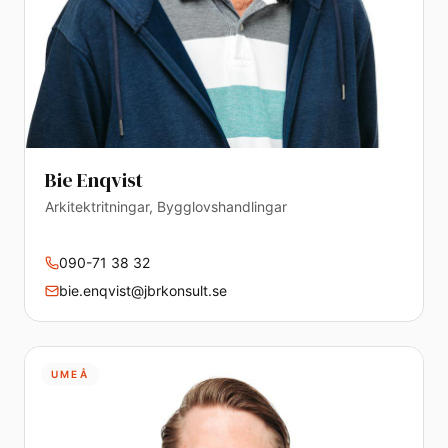
Bie Enqvist
Arkitektritningar, Bygglovshandlingar
090-71 38 32
bie.enqvist@jbrkonsult.se
UMEÅ