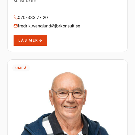
Konstruktör
070-333 77 20
fredrik.wanglund@jbrkonsult.se
LÄS MER
UMEÅ