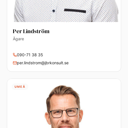
Per Lindström
Ägare
090-71 38 35
per.lindstrom@jbrkonsult.se
UMEÅ