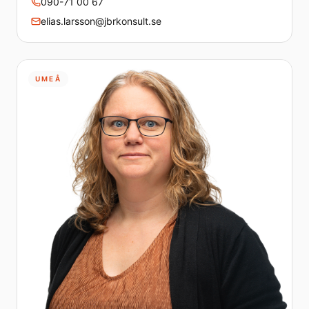
090-71 00 67
elias.larsson@jbrkonsult.se
UMEÅ