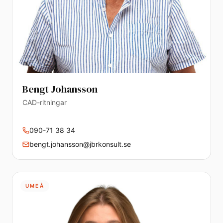
Bengt Johansson
CAD-ritningar
090-71 38 34
bengt.johansson@jbrkonsult.se
UMEÅ