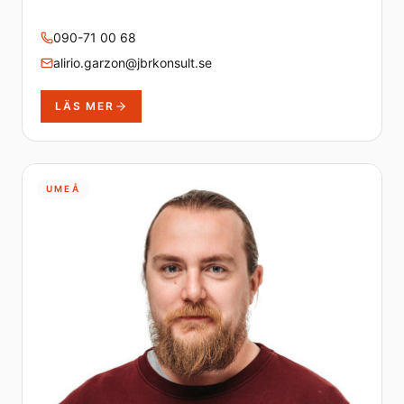
090-71 00 68
alirio.garzon@jbrkonsult.se
LÄS MER
UMEÅ