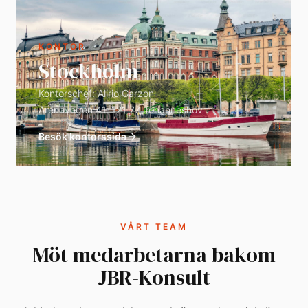
KONTOR
Stockholm
Kontorschef:
Alirio Garzon
Arenavägen 41, 121 77 Johanneshov
Besök kontorssida
VÅRT TEAM
Möt medarbetarna bakom
JBR-Konsult