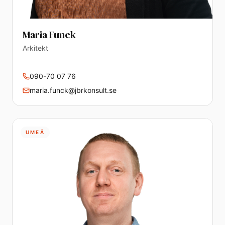
Maria Funck
Arkitekt
090-70 07 76
maria.funck@jbrkonsult.se
UMEÅ